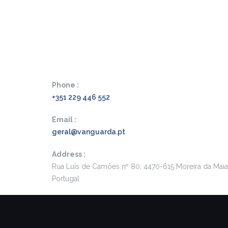
Phone :
+351 229 446 552
Email :
geral@vanguarda.pt
Address :
Rua Luís de Camões nº 80, 4470-615 Moreira da Maia
Portugal